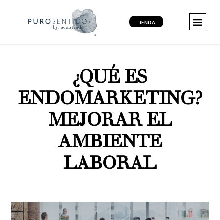
TIENDA
MARKETING 
MARKETING 
MARKETING VI
PRODUCT
¿QUÉ ES
ENDOMARKETING?
MEJORAR EL
AMBIENTE
LABORAL