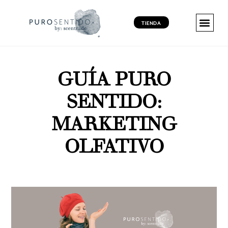
TIENDA
MARKETING 
MARKETING 
MARKETING VI
PRODUCT
GUÍA PURO
SENTIDO:
MARKETING
OLFATIVO