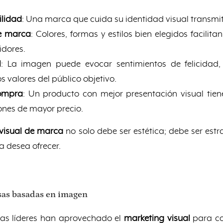
ilidad
: Una marca que cuida su identidad visual transmit
de marca
: Colores, formas y estilos bien elegidos facilita
idores.
l
: La imagen puede evocar sentimientos de felicidad, 
s valores del público objetivo.
compra
: Un producto con mejor presentación visual tie
iones de mayor precio.
 visual de marca
no solo debe ser estética; debe ser est
a desea ofrecer.
sas basadas en imagen
s líderes han aprovechado el
marketing visual
para co