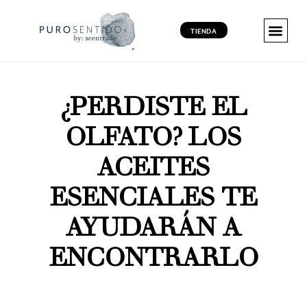
TIENDA
MARKETING 
MARKETING 
MARKETING VI
PRODUCT
¿PERDISTE EL
OLFATO? LOS
ACEITES
ESENCIALES TE
AYUDARÁN A
ENCONTRARLO