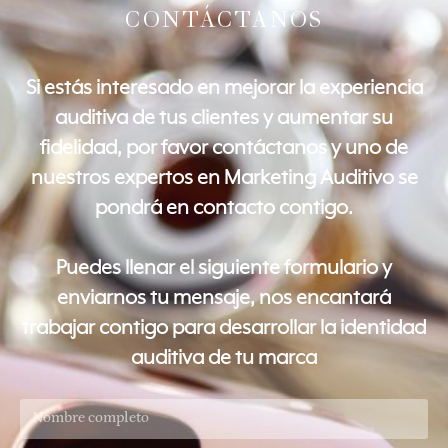
CONTÁCTANOS
Si estás interesado en mejorar la experiencia
auditiva de tus clientes y aumentar su
fidelidad, por favor contáctanos y uno de
nuestros expertos en Marketing Auditivo se
pondrá en contacto contigo.
Puedes llenar el siguiente formulario y
enviarnos tu mensaje, nos encantará
trabajar contigo para desarrollar la identidad
auditiva de tu marca