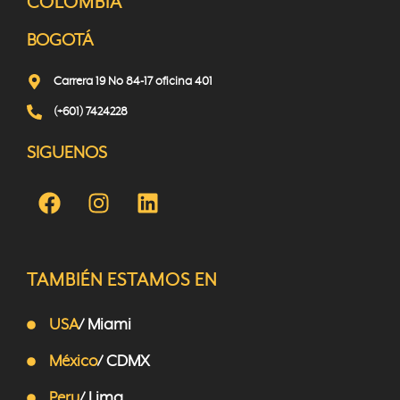
COLOMBIA
BOGOTÁ
Carrera 19 No 84-17 oficina 401
(+601) 7424228
SIGUENOS
TAMBIÉN ESTAMOS EN
USA
/ Miami
México
/ CDMX
Peru
/ Lima